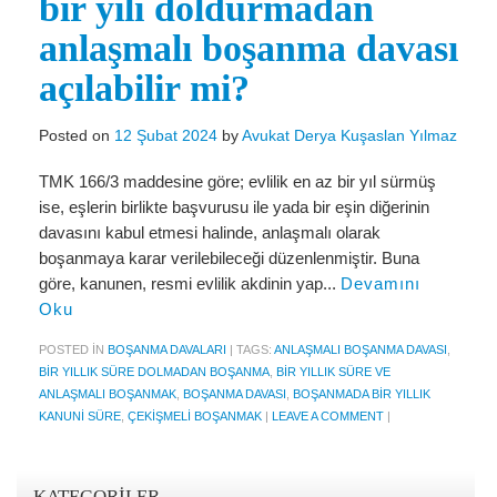
bir yılı doldurmadan
Miras Hukuku
anlaşmalı boşanma davası
İcra Ve İflas Hukuku
açılabilir mi?
Gayrimenkul hukuku
Posted on
12 Şubat 2024
by
Avukat Derya Kuşaslan Yılmaz
Ticaret Hukuku
TMK 166/3 maddesine göre; evlilik en az bir yıl sürmüş
İdare ve Vergi Hukuku
ise, eşlerin birlikte başvurusu ile yada bir eşin diğerinin
Basında Derya Kuşaslan
davasını kabul etmesi halinde, anlaşmalı olarak
boşanmaya karar verilebileceği düzenlenmiştir. Buna
HESAPLAMA ARAÇLARI
göre, kanunen, resmi evlilik akdinin yap...
Devamını
Oku
İhbar Tazminatı Hesaplama
POSTED IN
BOŞANMA DAVALARI
|
TAGS:
ANLAŞMALI BOŞANMA DAVASI
,
Kıdem Tazminatı Hesaplama
BIR YILLIK SÜRE DOLMADAN BOŞANMA
,
BIR YILLIK SÜRE VE
ANLAŞMALI BOŞANMAK
,
BOŞANMA DAVASI
,
BOŞANMADA BIR YILLIK
Fazla Mesai Hesaplama
KANUNI SÜRE
,
ÇEKIŞMELI BOŞANMAK
|
LEAVE A COMMENT
|
İşsizlik Maaşı Hesaplama
KVKK
KATEGORILER