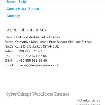
Barolar Birliği
Çamlık Hukuk Bürosu
Danıştay
ADRES BILGILERIMIZ
Çamlık Hukuk & Arabuluculuk Bürosu
Adres: Osmaniye Mah. ismail Erez Bulvarı Şirin sok Elit Apt.
No:27 Kat:2 D:8 Bakırköy İSTANBUL
Telefon : +90 212 571 43 68
Fax : +90 212 571 37 04
GSM : +90 555 993 58 46
Email : derya@deryakusaslan.av.tr
CyberChimps WordPress Themes
© Avukat Derya