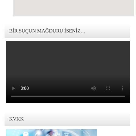
123movies mandalorian
BIR SUÇUN MAĞDURU İSENIZ…
KVKK