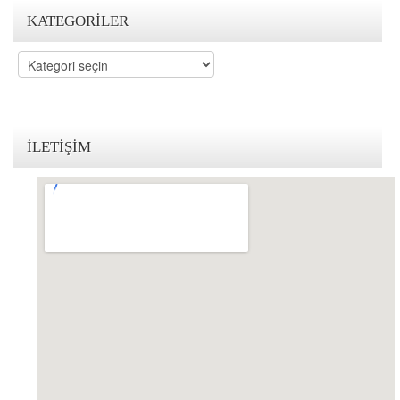
KATEGORILER
KVKK Politikamız
Kategoriler
Çerez ve Gizlilik Politikası
Saklama ve İmha Politikası
Aydınlatma Metni
İLETIŞIM
KVKK Başvuru Formu
Bakırköy KVKK Avukatı
VİDEO
YASAL UYARI
İLETİŞİM