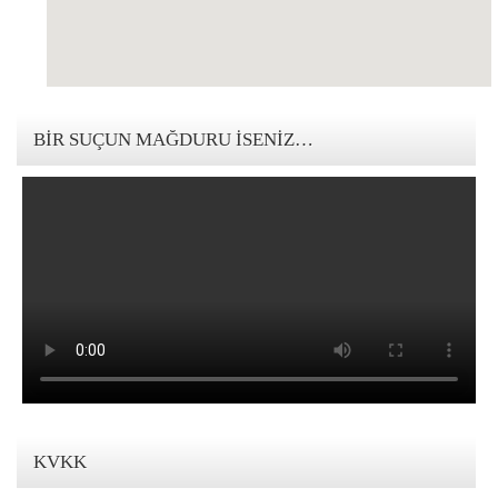
123movies mandalorian
BIR SUÇUN MAĞDURU İSENIZ…
KVKK