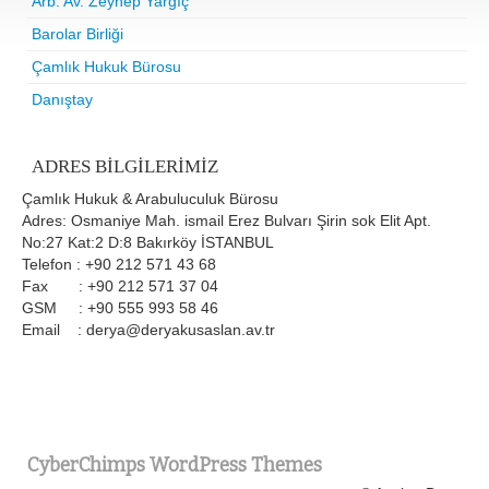
Arb. Av. Zeynep Yargıç
Barolar Birliği
Çamlık Hukuk Bürosu
Danıştay
ADRES BILGILERIMIZ
Çamlık Hukuk & Arabuluculuk Bürosu
Adres: Osmaniye Mah. ismail Erez Bulvarı Şirin sok Elit Apt.
No:27 Kat:2 D:8 Bakırköy İSTANBUL
Telefon : +90 212 571 43 68
Fax : +90 212 571 37 04
GSM : +90 555 993 58 46
Email : derya@deryakusaslan.av.tr
CyberChimps WordPress Themes