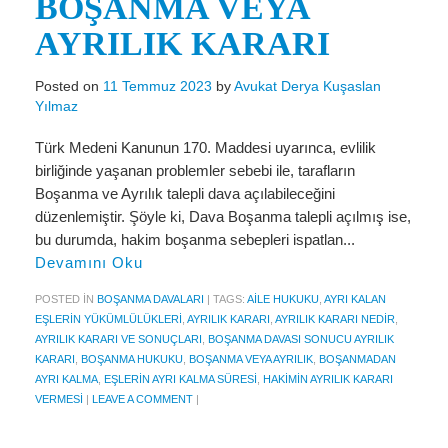
BOŞANMA VEYA
Miras Hukuku
AYRILIK KARARI
İcra Ve İflas Hukuku
Gayrimenkul hukuku
Posted on
11 Temmuz 2023
by
Avukat Derya Kuşaslan
Yılmaz
Ticaret Hukuku
Türk Medeni Kanunun 170. Maddesi uyarınca, evlilik
İdare ve Vergi Hukuku
birliğinde yaşanan problemler sebebi ile, tarafların
Boşanma ve Ayrılık talepli dava açılabileceğini
Basında Derya Kuşaslan
düzenlemiştir. Şöyle ki, Dava Boşanma talepli açılmış ise,
bu durumda, hakim boşanma sebepleri ispatlan...
HESAPLAMA ARAÇLARI
Devamını Oku
İhbar Tazminatı Hesaplama
POSTED IN
BOŞANMA DAVALARI
|
TAGS:
AILE HUKUKU
,
AYRI KALAN
EŞLERIN YÜKÜMLÜLÜKLERI
,
AYRILIK KARARI
,
AYRILIK KARARI NEDIR
,
Kıdem Tazminatı Hesaplama
AYRILIK KARARI VE SONUÇLARI
,
BOŞANMA DAVASI SONUCU AYRILIK
KARARI
,
BOŞANMA HUKUKU
,
BOŞANMA VEYA AYRILIK
,
BOŞANMADAN
Fazla Mesai Hesaplama
AYRI KALMA
,
EŞLERIN AYRI KALMA SÜRESI
,
HAKIMIN AYRILIK KARARI
VERMESI
|
LEAVE A COMMENT
|
İşsizlik Maaşı Hesaplama
KVKK