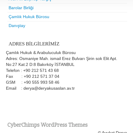
Barolar Birliği
Çamlık Hukuk Bürosu
Danıştay
ADRES BILGILERIMIZ
Çamlık Hukuk & Arabuluculuk Bürosu
Adres: Osmaniye Mah. ismail Erez Bulvarı Şirin sok Elit Apt.
No:27 Kat:2 D:8 Bakırköy İSTANBUL
Telefon : +90 212 571 43 68
Fax : +90 212 571 37 04
GSM : +90 555 993 58 46
Email : derya@deryakusaslan.av.tr
CyberChimps WordPress Themes
© Avukat Derya