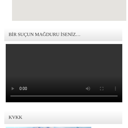
123movies mandalorian
BIR SUÇUN MAĞDURU İSENIZ…
KVKK