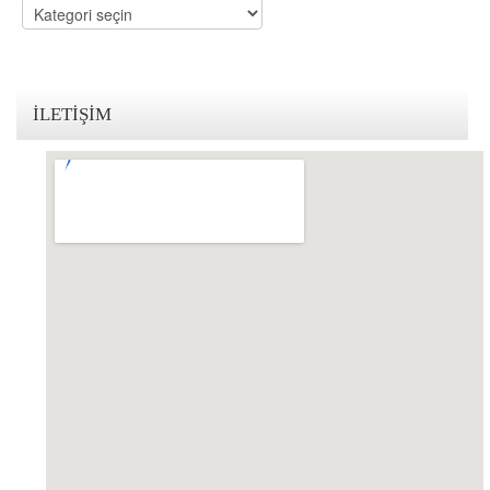
Kategoriler
KVKK Politikamız
Çerez ve Gizlilik Politikası
İLETIŞIM
Saklama ve İmha Politikası
Aydınlatma Metni
KVKK Başvuru Formu
Bakırköy KVKK Avukatı
VİDEO
YASAL UYARI
İLETİŞİM