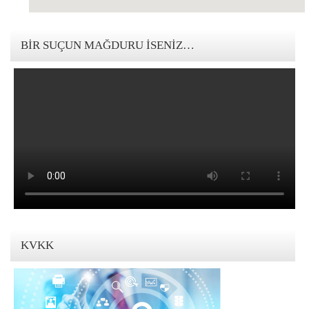
123movies mandalorian
BIR SUÇUN MAĞDURU İSENIZ…
KVKK