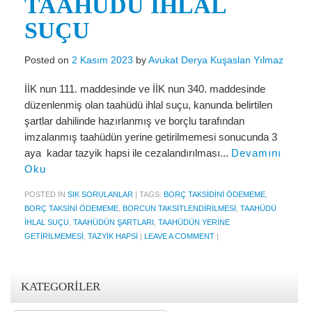
TAAHÜDÜ İHLAL
Miras Hukuku
SUÇU
İcra Ve İflas Hukuku
Gayrimenkul hukuku
Posted on
2 Kasım 2023
by
Avukat Derya Kuşaslan Yılmaz
Ticaret Hukuku
İİK nun 111. maddesinde ve İİK nun 340. maddesinde
düzenlenmiş olan taahüdü ihlal suçu, kanunda belirtilen
İdare ve Vergi Hukuku
şartlar dahilinde hazırlanmış ve borçlu tarafından
imzalanmış taahüdün yerine getirilmemesi sonucunda 3
Basında Derya Kuşaslan
aya kadar tazyik hapsi ile cezalandırılması...
Devamını
Oku
HESAPLAMA ARAÇLARI
POSTED IN
SIK SORULANLAR
|
TAGS:
BORÇ TAKSIDINI ÖDEMEME
,
İhbar Tazminatı Hesaplama
BORÇ TAKSINI ÖDEMEME
,
BORCUN TAKSITLENDIRILMESI
,
TAAHÜDÜ
IHLAL SUÇU
,
TAAHÜDÜN ŞARTLARI
,
TAAHÜDÜN YERINE
Kıdem Tazminatı Hesaplama
GETIRILMEMESI
,
TAZYIK HAPSI
|
LEAVE A COMMENT
|
Fazla Mesai Hesaplama
İşsizlik Maaşı Hesaplama
KATEGORILER
KVKK