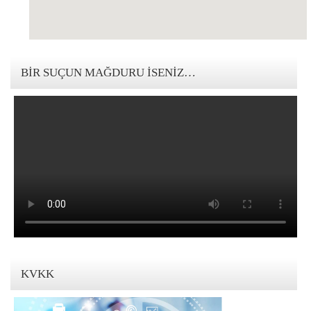
123movies mandalorian
BIR SUÇUN MAĞDURU İSENIZ…
KVKK