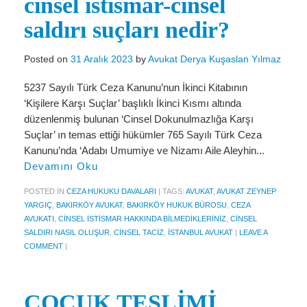
cinsel istismar-cinsel
Miras Hukuku
saldırı suçları nedir?
İcra Ve İflas Hukuku
Gayrimenkul hukuku
Posted on
31 Aralık 2023
by
Avukat Derya Kuşaslan Yılmaz
Ticaret Hukuku
5237 Sayılı Türk Ceza Kanunu’nun İkinci Kitabının
‘Kişilere Karşı Suçlar’ başlıklı İkinci Kısmı altında
İdare ve Vergi Hukuku
düzenlenmiş bulunan ‘Cinsel Dokunulmazlığa Karşı
Suçlar’ ın temas ettiği hükümler 765 Sayılı Türk Ceza
Basında Derya Kuşaslan
Kanunu’nda ‘Adabı Umumiye ve Nizamı Aile Aleyhin...
Devamını Oku
HESAPLAMA ARAÇLARI
POSTED IN
CEZA HUKUKU DAVALARI
|
TAGS:
AVUKAT
,
AVUKAT ZEYNEP
İhbar Tazminatı Hesaplama
YARGIÇ
,
BAKIRKÖY AVUKAT
,
BAKIRKÖY HUKUK BÜROSU
,
CEZA
AVUKATI
,
CINSEL ISTISMAR HAKKINDA BILMEDIKLERINIZ
,
CINSEL
Kıdem Tazminatı Hesaplama
SALDIRI NASIL OLUŞUR
,
CINSEL TACIZ
,
ISTANBUL AVUKAT
|
LEAVE A
COMMENT
|
Fazla Mesai Hesaplama
İşsizlik Maaşı Hesaplama
ÇOCUK TESLİMİ
KVKK