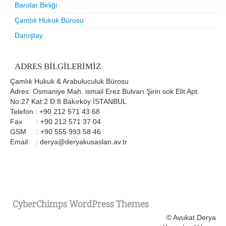
Barolar Birliği
Çamlık Hukuk Bürosu
Danıştay
ADRES BILGILERIMIZ
Çamlık Hukuk & Arabuluculuk Bürosu
Adres: Osmaniye Mah. ismail Erez Bulvarı Şirin sok Elit Apt.
No:27 Kat:2 D:8 Bakırköy İSTANBUL
Telefon : +90 212 571 43 68
Fax : +90 212 571 37 04
GSM : +90 555 993 58 46
Email : derya@deryakusaslan.av.tr
CyberChimps WordPress Themes
© Avukat Derya