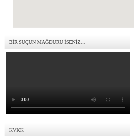
123movies mandalorian
BIR SUÇUN MAĞDURU İSENIZ…
KVKK