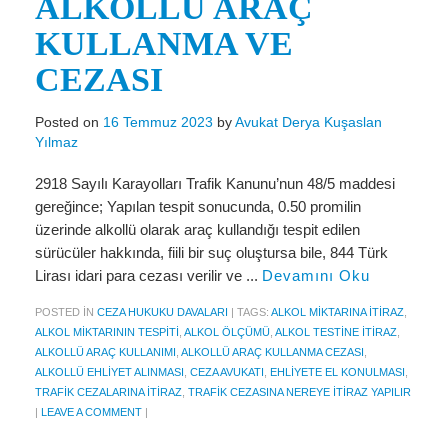
ALKOLLÜ ARAÇ
Miras Hukuku
KULLANMA VE
İcra Ve İflas Hukuku
CEZASI
Gayrimenkul hukuku
Posted on
16 Temmuz 2023
by
Avukat Derya Kuşaslan
Ticaret Hukuku
Yılmaz
İdare ve Vergi Hukuku
2918 Sayılı Karayolları Trafik Kanunu’nun 48/5 maddesi
Basında Derya Kuşaslan
gereğince; Yapılan tespit sonucunda, 0.50 promilin
üzerinde alkollü olarak araç kullandığı tespit edilen
HESAPLAMA ARAÇLARI
sürücüler hakkında, fiili bir suç oluştursa bile, 844 Türk
Lirası idari para cezası verilir ve ...
Devamını Oku
İhbar Tazminatı Hesaplama
POSTED IN
CEZA HUKUKU DAVALARI
|
TAGS:
ALKOL MIKTARINA ITIRAZ
,
Kıdem Tazminatı Hesaplama
ALKOL MIKTARININ TESPITI
,
ALKOL ÖLÇÜMÜ
,
ALKOL TESTINE ITIRAZ
,
ALKOLLÜ ARAÇ KULLANIMI
,
ALKOLLÜ ARAÇ KULLANMA CEZASI
,
Fazla Mesai Hesaplama
ALKOLLÜ EHLIYET ALINMASI
,
CEZA AVUKATI
,
EHLIYETE EL KONULMASI
,
TRAFIK CEZALARINA ITIRAZ
,
TRAFIK CEZASINA NEREYE ITIRAZ YAPILIR
İşsizlik Maaşı Hesaplama
|
LEAVE A COMMENT
|
KVKK