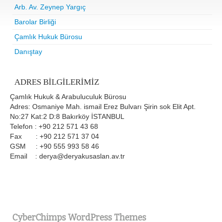
Arb. Av. Zeynep Yargıç
Barolar Birliği
Çamlık Hukuk Bürosu
Danıştay
ADRES BILGILERIMIZ
Çamlık Hukuk & Arabuluculuk Bürosu
Adres: Osmaniye Mah. ismail Erez Bulvarı Şirin sok Elit Apt.
No:27 Kat:2 D:8 Bakırköy İSTANBUL
Telefon : +90 212 571 43 68
Fax : +90 212 571 37 04
GSM : +90 555 993 58 46
Email : derya@deryakusaslan.av.tr
CyberChimps WordPress Themes