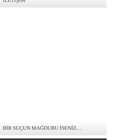
İLETIŞIM
123movies mandalorian
BIR SUÇUN MAĞDURU İSENIZ…