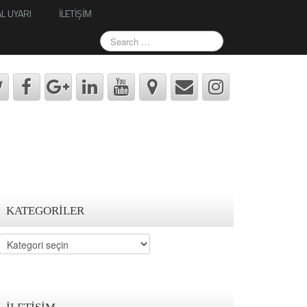
L UYARI
İLETİŞİM
KATEGORILER
Kategoriler