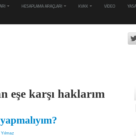
ARI
HESAPLAMA ARAÇLARI
KVKK
VİDEO
YASA
an eşe karşı haklarım
e yapmalıyım?
 Yılmaz