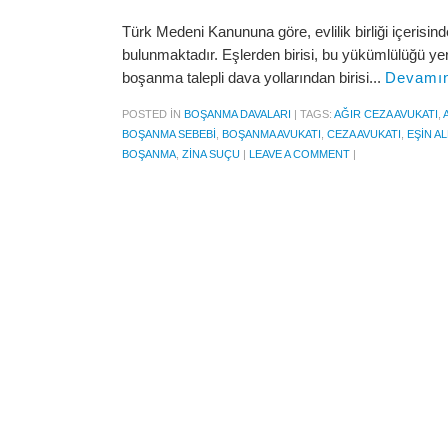
Türk Medeni Kanununa göre, evlilik birliği içerisind
bulunmaktadır. Eşlerden birisi, bu yükümlülüğü ye
boşanma talepli dava yollarından birisi...
Devamın
POSTED IN
BOŞANMA DAVALARI
|
TAGS:
AĞIR CEZA AVUKATI
,
BOŞANMA SEBEBI
,
BOŞANMA AVUKATI
,
CEZA AVUKATI
,
EŞIN A
BOŞANMA
,
ZINA SUÇU
|
LEAVE A COMMENT
|