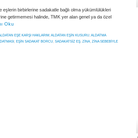
e eşlerin birbirlerine sadakatle bağlı olma yükümlülükleri
rine getirmemesi halinde, TMK yer alan genel ya da özel
ı Oku
ALDATAN EŞE KARŞI HAKLARIM
,
ALDATAN EŞIN KUSURU
,
ALDATMA
LDATMASI
,
EŞIN SADAKAT BORCU
,
SADAKATSIZ EŞ
,
ZINA
,
ZINA SEBEBIYLE