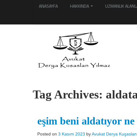
ANASAYFA
HAKKINDA
UZMANLIK ALANL
Tag Archives:
aldat
eşim beni aldatıyor n
Posted on
3 Kasım 2023
by
Avukat Derya Kuşaslan