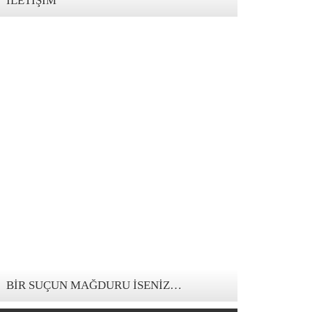
İLETIŞIM
123movies mandalorian
BIR SUÇUN MAĞDURU İSENIZ…