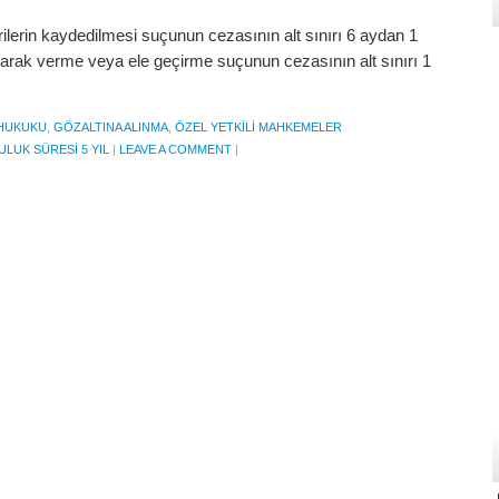
rilerin kaydedilmesi suçunun cezasının alt sınırı 6 aydan 1
ı olarak verme veya ele geçirme suçunun cezasının alt sınırı 1
HUKUKU
,
GÖZALTINA ALINMA
,
ÖZEL YETKILI MAHKEMELER
LUK SÜRESI 5 YIL
|
LEAVE A COMMENT
|