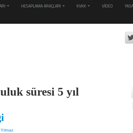
ARI
HESAPLAMA ARAÇLARI
KVKK
VİDEO
YASA
uluk süresi 5 yıl
i
 Yılmaz