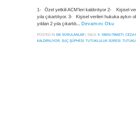
1- Özel yetkili ACM’leri kaldırılıyor 2- Kişisel ve
yıla çıkartılıyor. 3- Kişisel verileri hukuka aykır
yıldan 2 yıla çıkartılı...
Devamını Oku
POSTED IN
SIK SORULANLAR
|
TAGS:
5. YARGI PAKETI
,
CEZA 
KALDIRILIYOR
,
SUÇ ŞÜPHESI
,
TUTUKLULUK SÜRESI
,
TUTUKLU