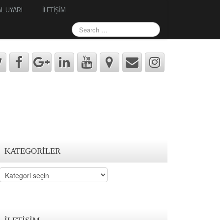
L UYARI
İLETİŞİM
KATEGORILER
Kategoriler