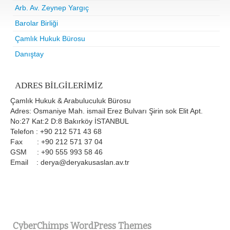
Arb. Av. Zeynep Yargıç
Barolar Birliği
Çamlık Hukuk Bürosu
Danıştay
ADRES BILGILERIMIZ
Çamlık Hukuk & Arabuluculuk Bürosu
Adres: Osmaniye Mah. ismail Erez Bulvarı Şirin sok Elit Apt.
No:27 Kat:2 D:8 Bakırköy İSTANBUL
Telefon : +90 212 571 43 68
Fax : +90 212 571 37 04
GSM : +90 555 993 58 46
Email : derya@deryakusaslan.av.tr
CyberChimps WordPress Themes