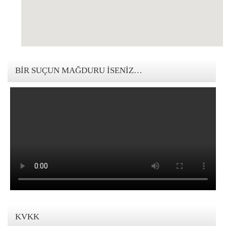
123movies mandalorian
BIR SUÇUN MAĞDURU İSENIZ…
KVKK