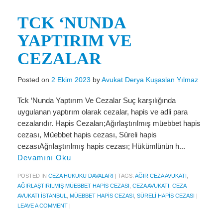
Miras Hukuku
TCK ‘NUNDA
İcra Ve İflas Hukuku
YAPTIRIM VE
Gayrimenkul hukuku
CEZALAR
Ticaret Hukuku
Posted on
2 Ekim 2023
by
Avukat Derya Kuşaslan Yılmaz
İdare ve Vergi Hukuku
Tck ‘Nunda Yaptırım Ve Cezalar Suç karşılığında
Basında Derya Kuşaslan
uygulanan yaptırım olarak cezalar, hapis ve adli para
HESAPLAMA ARAÇLARI
cezalarıdır. Hapis Cezaları;Ağırlaştırılmış müebbet hapis
cezası, Müebbet hapis cezası, Süreli hapis
İhbar Tazminatı Hesaplama
cezasıAğrılaştırılmış hapis cezası; Hükümlünün h...
Devamını Oku
Kıdem Tazminatı Hesaplama
POSTED IN
CEZA HUKUKU DAVALARI
|
TAGS:
AĞIR CEZA AVUKATI
,
Fazla Mesai Hesaplama
AĞIRLAŞTIRILMIŞ MÜEBBET HAPIS CEZASI
,
CEZA AVUKATI
,
CEZA
AVUKATI ISTANBUL
,
MÜEBBET HAPIS CEZASI
,
SÜRELI HAPIS CEZASI
|
İşsizlik Maaşı Hesaplama
LEAVE A COMMENT
|
KVKK